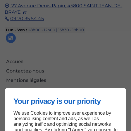
27 Avenue Denis Papin,
45800
SAINT-JEAN-DE-
BRAYE
09 70 35 54 45
Lun - Ven :
08h00 - 12h00 | 13h30 - 18h00
Accueil
Contactez-nous
Mentions légales
Plan du site
Your privacy is our priority
We use Cookies to improve user experience by
Haut de page
personalising content and ads, as well as
analyzing traffic and optimizing social networks
functionalities. By clicking "I Agree" you consent to